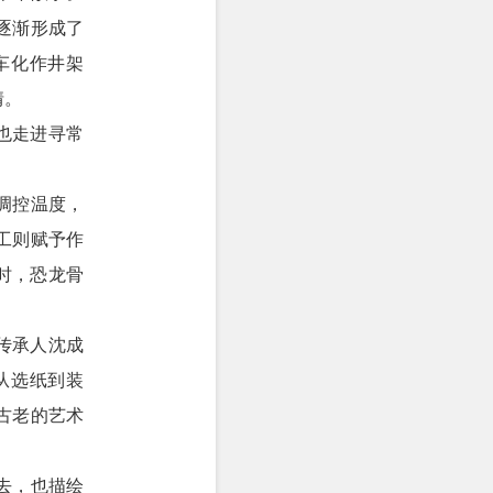
逐渐形成了
车化作井架
情。
也走进寻常
调控温度，
工则赋予作
时，恐龙骨
传承人沈成
从选纸到装
古老的艺术
去，也描绘