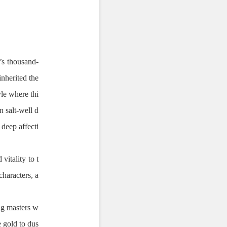
y’s thousand-
inherited the
yle where thi
n salt-well d
g deep affecti
itality to t
characters, a
ng masters w
e gold to dus