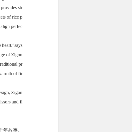
 provides str
ets of rice p
 align perfec
 heart.”says
age of Zigon
aditional pr
warmth of fir
esign, Zigon
issors and fi
千年故事。