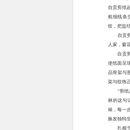
自贡剪纸
粗细线条
纹，把盐
自贡剪纸
人家，窗
自贡剪纸
使纸面呈
品骨架与
架与纹饰
“剪纸是
林的这句
裱，每一
焕发独特
扎根于盐