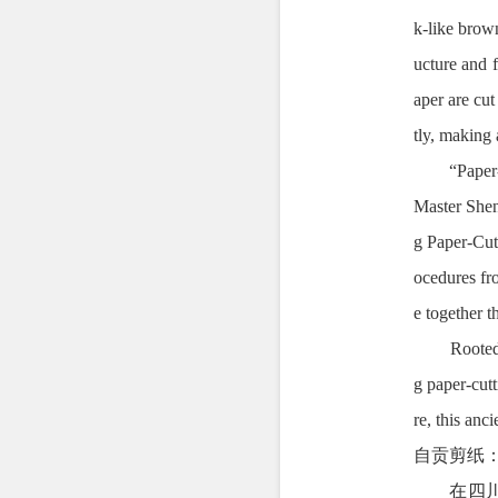
k-like brown
ucture and f
aper are cut
tly, making
“Paper-cutt
Master Shen
g Paper-Cut
ocedures fro
e together th
Rooted in s
g paper-cutt
re, this anc
自贡剪纸
在四川盆