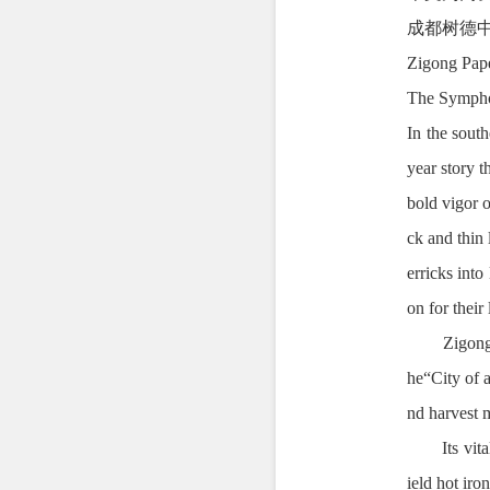
成都树德
Zigong Pape
The Symphon
In the south
year story t
bold vigor o
ck and thin 
erricks into 
on for their 
Zigong pape
he“City of a
nd harvest m
Its vitalit
ield hot iro