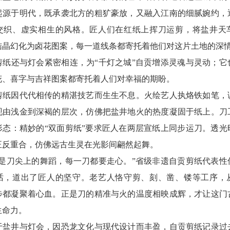
起源于明代，既承袭北方的粗犷豪放，又融入江南的细腻婉约，
交织、虚实相生的风格。匠人们在红纸上挥刀运剪，将盐井天
结晶幻化为卤花图案，每一道线条都寄托着他们对这片土地的深
还与灯会紧密相连，为“千灯之城”自贡增添灵魂与灵动；它
花、喜字与吉祥图案都寄托着人们对幸福的期盼。
因代代相传的精湛技艺而生生不息。火绘艺人执烙铁如笔，
现由浅金到深褐的层次，仿佛把盐井地火的热度凝固于纸上。刀
形态：精妙的“双面剪纸”要求匠人在两层宣纸上同步运刀。透光
正反重合，仿佛远古生灵在光影间翩然起舞。
刀尖上的舞蹈，每一刀都要走心。”省级非遗自贡剪纸代表性
话，道出了匠人的坚守。老艺人恪守剪、刻、凿、镂等工序，
步都凝聚着心血。正是刀的精准与火的温度相映成辉，才让这门
生命力。
井与灯会，因恐龙文化与现代设计而丰盈，自贡剪纸记录过