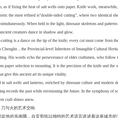
, as if fixing the heat of salt wells onto paper. Knife work, meanwhile,
orm: the most refined is“double-sided cutting”, where two identical she
 simultaneously. When held to the light, dinosaur skeletons and patterns
 ancient creatures dance in shadow and glow.
ing is a dance on the tip of the knife; every cut must come from the
 Chenglin，the Provincial-level Inheritors of Intangible Cultural Herit
ting. His words echo the perseverance of elder craftsmen, who follow tr
m paper selection to mounting. It is the precision of the knife and the 
at give this ancient art its unique vitality.
alt wells and lanterns, enriched by dinosaur culture and modern d
ing records the past while envisioning the future. In the symphony of sc
ient craft shines anew.
：刀与火的艺术交响
地的东南隅，自贡剪纸以独特的艺术语言讲述着这座城市的